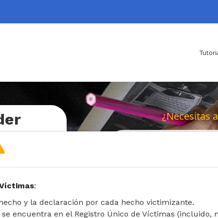
Tutori
¿Necesitas 
der
d en
Inicio de se
 Víctimas
:
hecho y la declaración por cada hecho victimizante.
 se encuentra en el Registro Único de Víctimas (incluido, n