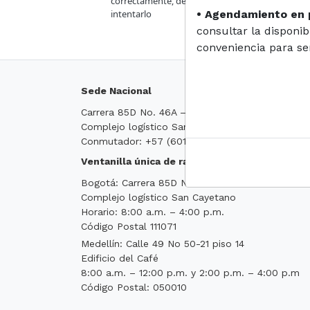
correctamente, de no ser así, deberá esperar 24 
intentarlo
• Agendamiento en p
consultar la disponib
conveniencia para se
Sede Nacional
Carrera 85D No. 46A – 65
Complejo logístico San Cayetano
Conmutador: +57 (601) 7965150
Ventanilla única de radicación
Bogotá: Carrera 85D No. 46A – 65
Complejo logístico San Cayetano
Horario: 8:00 a.m. – 4:00 p.m.
Código Postal 111071
Medellín: Calle 49 No 50-21 piso 14
Edificio del Café
8:00 a.m. – 12:00 p.m. y 2:00 p.m. – 4:00 p.m
Código Postal: 050010