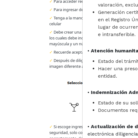
✓
Para acceder requiere un computador o celular
valoración, exclu
✓
Para ingresar debe registrarse en la herramie
Generación certi
✓
Tenga a la mano su documento de identidad, c
en el Registro Ú
celular
lugar de ocurren
✓
Debe crear una contraseña de ingreso con mín
e intransferible.
los cuales debe incluir al menos una letra minúsc
mayúscula y un número (Por ejemplo: Pajarito12
•
Atención humanita
✓
Recuerde aceptar términos y condiciones
✓
Después de diligenciar usuario y contraseña, 
Estado del trámi
imagen diferente a la secuencia, para poder conti
Hacer una presol
entidad.
•
Indemnización Adm
Estado de su sol
Documentos requ
•
Actualización de 
✓
Si escoge ingresar al servicio dando respuesta
seguridad, solo contará con tres intentos para 
electrónica diligenci