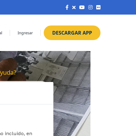
DESCARGAR APP
al
Ingresar
ayuda?
sión
o incluido, en