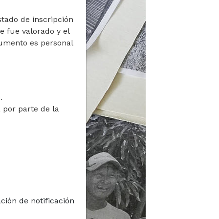
tado de inscripción
e fue valorado y el
cumento es personal
nte a la secuencia, para
ciar sesión
.
 por parte de la
REGISTRARSE
traseña?
 registrarse
es ser
clarado uno o más
izantes
ción de notificación