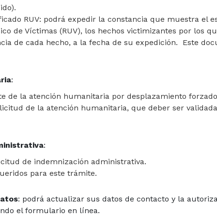
 con acceso a internet
ido).
Contraseña
nta
ficado RUV: podrá expedir la constancia que muestra el es
orreo electrónico o
nico de Víctimas (RUV), los hechos victimizantes por los qu
cia de cada hecho, a la fecha de su expedición. Este do
imo 8 caracteres, en
Recuerde escoger la imagen difere
ula, una letra
poder continuar e ini
)
ria
:
recuerde escoger la
te de la atención humanitaria por desplazamiento forzado
nuar e iniciar sesión:
icitud de la atención humanitaria, que deber ser validada
INGRESAR
inistrativa
:
¿Olvidó su con
icitud de indemnización administrativa.
eridos para este trámite.
* El único
requisito para
mayor de edad y haber de
hechos victim
datos
: podrá actualizar sus datos de contacto y la autoriza
 a las preguntas de
responder
ando el formulario en línea.