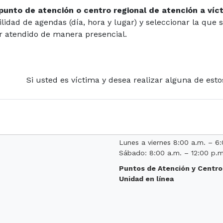
horas para volver a
unto de atención o centro regional de atención a víc
ilidad de agendas (día, hora y lugar) y seleccionar la que 
r atendido de manera presencial.
Correo institucional:
Si usted es víctima y desea realizar alguna de esto
servicioalciudadano@unidadvic
Notificaciones judiciales:
notificaciones.juridicauariv@u
Horario de atención
Lunes a viernes 8:00 a.m. – 6
Sábado: 8:00 a.m. – 12:00 p.m
Puntos de Atención y Centro
Unidad en línea