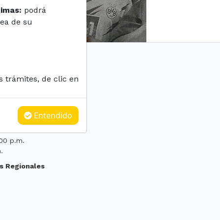
timas:
podrá
sea de su
s trámites, de clic en
timas.gov.co
nidadvictimas.gov.co
Entendido
:00 p.m.
.
s Regionales